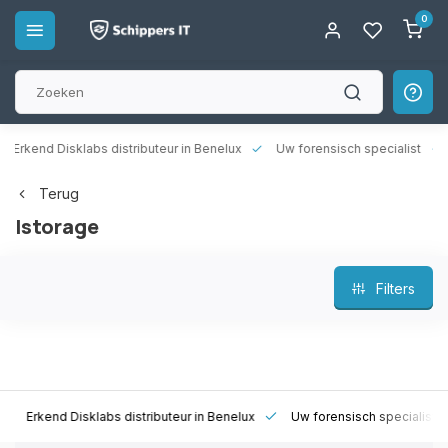
0
rkend Disklabs distributeur in Benelux
Uw forensisch specialist
14
Terug
Istorage
Filters
Erkend Disklabs distributeur in Benelux
Uw forensisch specialist