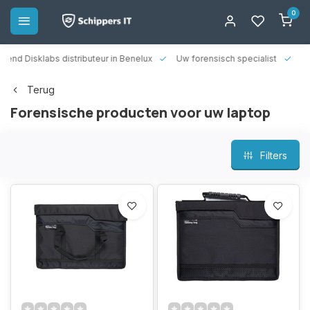
0
rkend Disklabs distributeur in Benelux
Uw forensisch specialist
14
Terug
Forensische producten voor uw laptop
Filters