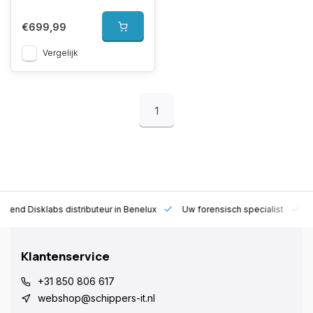
€699,99
Vergelijk
1
rkend Disklabs distributeur in Benelux
Uw forensisch specialist
1
Klantenservice
+31 850 806 617
webshop@schippers-it.nl