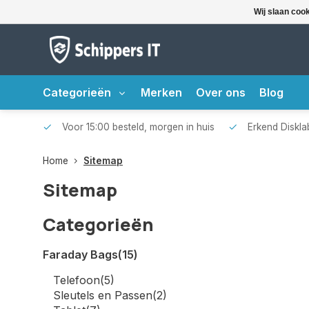
Wij slaan coo
Categorieën
Merken
Over ons
Blog
Voor 15:00 besteld, morgen in huis
Erkend Disklab
Home
Sitemap
Sitemap
Categorieën
Faraday Bags
(15)
Telefoon
(5)
Sleutels en Passen
(2)