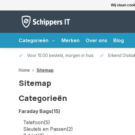
Wij slaan coo
Categorieën
Merken
Over ons
Blog
Voor 15:00 besteld, morgen in huis
Erkend Disklab
Home
Sitemap
Sitemap
Categorieën
Faraday Bags
(15)
Telefoon
(5)
Sleutels en Passen
(2)