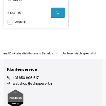
1-2 weken
€134,99
Vergelijk
rkend Disklabs distributeur in Benelux
Uw forensisch specialist
1
Klantenservice
+31 850 806 617
webshop@schippers-it.nl