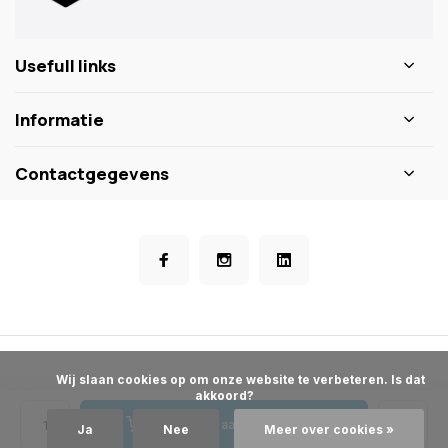
Usefull links
Informatie
Contactgegevens
            Wij slaan cookies op om onze website te verbeteren. Is dat 
akkoord?

Toevoegen aan winkelwagen
Ja
Nee
Meer over cookies »