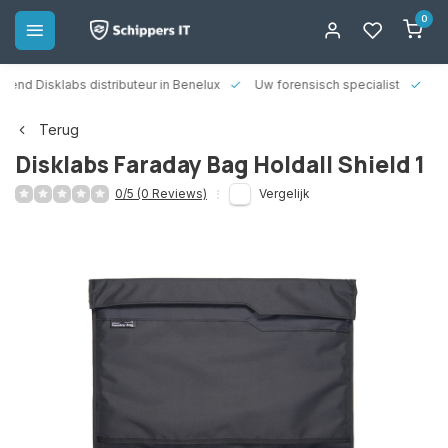
0
rkend Disklabs distributeur in Benelux
Uw forensisch specialist
14
Terug
Disklabs Faraday Bag Holdall Shield 1
0/5 (0 Reviews)
Vergelijk