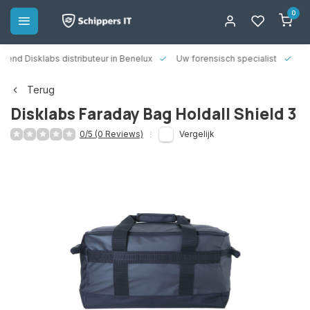
0
rkend Disklabs distributeur in Benelux
Uw forensisch specialist
14
Terug
Disklabs Faraday Bag Holdall Shield 3
0/5 (0 Reviews)
Vergelijk