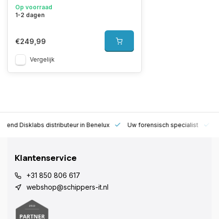
Op voorraad
1-2 dagen
€249,99
Vergelijk
rkend Disklabs distributeur in Benelux
Uw forensisch specialist
1
Klantenservice
+31 850 806 617
webshop@schippers-it.nl