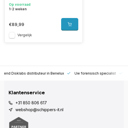
Op voorraad
1-2 weken
€89,99
Vergelijk
rkend Disklabs distributeur in Benelux
Uw forensisch specialist
1
Klantenservice
+31 850 806 617
webshop@schippers-it.nl